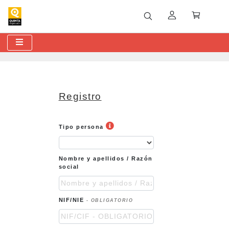
Registro
Tipo
Tipo persona
persona
Nombre
Nombre y apellidos / Razón
y
social
apellidos
/
Razón
social
NIF/CIF
NIF/NIE
- OBLIGATORIO
-
OBLIGATORIO